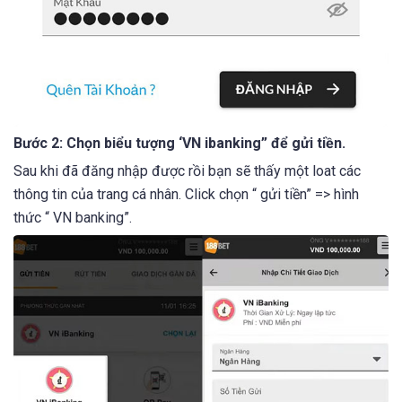
Bước 2: Chọn biểu tượng ‘VN ibanking” để gửi tiền.
Sau khi đã đăng nhập được rồi bạn sẽ thấy một loat các
thông tin của trang cá nhân. Click chọn “ gửi tiền” => hình
thức “ VN banking”.