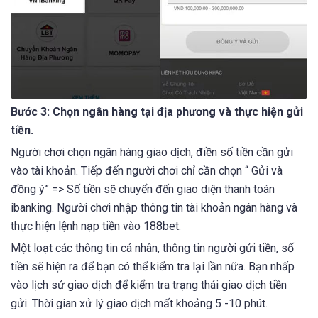
Bước 3: Chọn ngân hàng tại địa phương và thực hiện gửi
tiền.
Người chơi chọn ngân hàng giao dịch, điền số tiền cần gửi
vào tài khoản. Tiếp đến người chơi chỉ cần chọn “ Gửi và
đồng ý” => Số tiền sẽ chuyển đến giao diện thanh toán
ibanking. Người chơi nhập thông tin tài khoản ngân hàng và
thực hiện lệnh nạp tiền vào 188bet.
Một loạt các thông tin cá nhân, thông tin người gửi tiền, số
tiền sẽ hiện ra để bạn có thể kiểm tra lại lần nữa. Bạn nhấp
vào lịch sử giao dịch để kiểm tra trạng thái giao dịch tiền
gửi. Thời gian xử lý giao dịch mất khoảng 5 -10 phút.