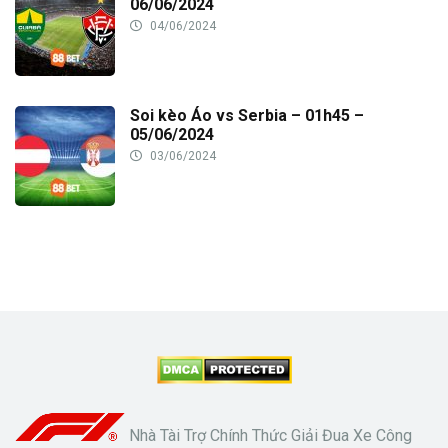
06/06/2024
04/06/2024
Soi kèo Áo vs Serbia – 01h45 –
05/06/2024
03/06/2024
Nhà Tài Trợ Chính Thức Giải Đua Xe Công