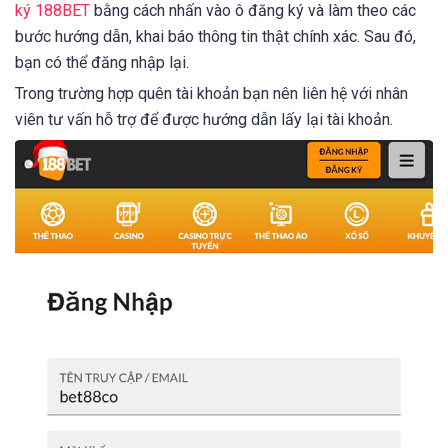
ký 188BET
bằng cách nhấn vào ô đăng ký và làm theo các
bước hướng dẫn, khai báo thông tin thật chính xác. Sau đó,
bạn có thể đăng nhập lại.
Trong trường hợp quên tài khoản bạn nên liên hệ với nhân
viên tư vấn hỗ trợ để được hướng dẫn lấy lại tài khoản.