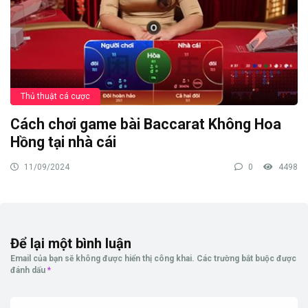
Thủ thuật cá cược
Cách chơi game bài Baccarat Không Hoa
Hồng tại nhà cái
11/09/2024
0
4498
Để lại một bình luận
Email của bạn sẽ không được hiển thị công khai.
Các trường bắt buộc được
đánh dấu
*