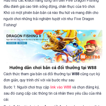
Hầu như các khách hàng từng tìm đến Five Dragon Fishing
đều đánh giá cao tính sống động, chân thực của trò chơi.
Khó có một phiên bản bắn cá nào thu hút và mang đến cho
người chơi những trải nghiệm tuyệt vời như Five Dragon
Fishing!
Hướng dẫn chơi bắn cá đổi thưởng tại W88
Cách thức tham gia bắn cá đổi thưởng tại
W88
cũng cực kỳ
đơn giản, quy trình chỉ với vài bước như sau
Bước 1: Người chơi truy cập
link vào W88
và chọn đăng ký,
sau đó cung cấp các thông tin cá nhân theo yêu cầu của nhà
cái.