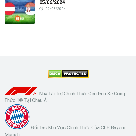
05/06/2024
03/06/2024
Nhà Tài Trợ Chính Thức Giải Đua Xe Công
Thức 1® Tại Châu Á
Đối Tác Khu Vực Chính Thức Của CLB Bayern
Munich