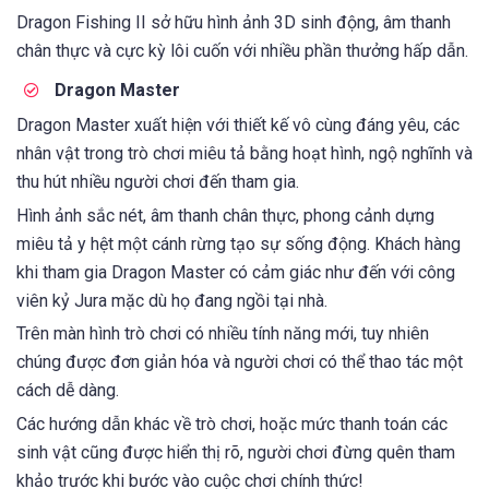
Dragon Fishing II sở hữu hình ảnh 3D sinh động, âm thanh
chân thực và cực kỳ lôi cuốn với nhiều phần thưởng hấp dẫn.
Dragon Master
Dragon Master xuất hiện với thiết kế vô cùng đáng yêu, các
nhân vật trong trò chơi miêu tả bằng hoạt hình, ngộ nghĩnh và
thu hút nhiều người chơi đến tham gia.
Hình ảnh sắc nét, âm thanh chân thực, phong cảnh dựng
miêu tả y hệt một cánh rừng tạo sự sống động. Khách hàng
khi tham gia Dragon Master có cảm giác như đến với công
viên kỷ Jura mặc dù họ đang ngồi tại nhà.
Trên màn hình trò chơi có nhiều tính năng mới, tuy nhiên
chúng được đơn giản hóa và người chơi có thể thao tác một
cách dễ dàng.
Các hướng dẫn khác về trò chơi, hoặc mức thanh toán các
sinh vật cũng được hiển thị rõ, người chơi đừng quên tham
khảo trước khi bước vào cuộc chơi chính thức!