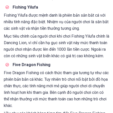
Fishing Yilufa
Fishing Yilufa được mệnh danh là phiên bản săn bắt cá với
nhiều tính năng đặc biệt. Nhiệm vụ của người chơi là săn bắt
các sinh vật và nhận tiền thưởng tương ứng.
Mục tiêu chính của người chơi khi chơi Fishing Yilufa chính là
Dancing Lion, vì chỉ cần hạ gục sinh vật này mức thanh toán
người chơi nhận được lên đến 1000 lần tiền cược. Ngoài ra
còn có những sinh vật biển khác có giá trị cao không kém.
Five Dragon Fishing
Five Dragon Fishing có cách thức tham gia tương tự như các
phiên bản bắn cá khác. Tuy nhiên trò chơi nổi bật bởi đồ họa
chân thực, các tính năng mới mẻ giúp người chơi di chuyển
linh hoạt hơn khi tham gia. Bên cạnh đó người chơi còn có
thể nhận thưởng với mức thanh toán cao hơn những trò chơi
khác.