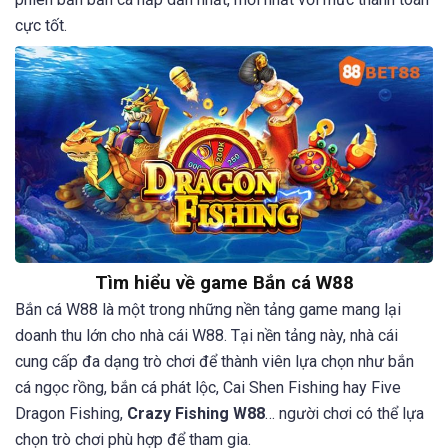
cực tốt.
Tìm hiểu về game Bắn cá W88
Bắn cá W88 là một trong những nền tảng game mang lại
doanh thu lớn cho nhà cái W88. Tại nền tảng này, nhà cái
cung cấp đa dạng trò chơi để thành viên lựa chọn như bắn
cá ngọc rồng, bắn cá phát lộc, Cai Shen Fishing hay Five
Dragon Fishing,
Crazy Fishing W88
… người chơi có thể lựa
chọn trò chơi phù hợp để tham gia.