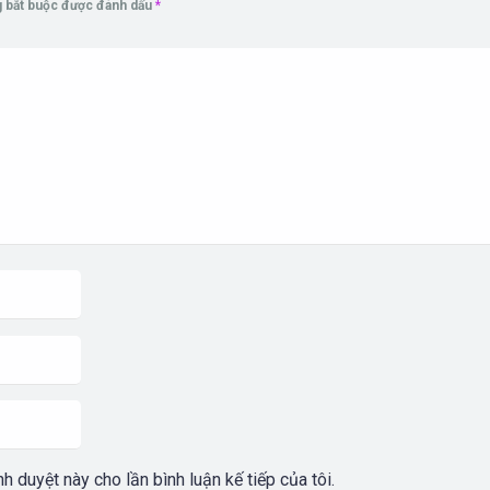
g bắt buộc được đánh dấu
*
nh duyệt này cho lần bình luận kế tiếp của tôi.