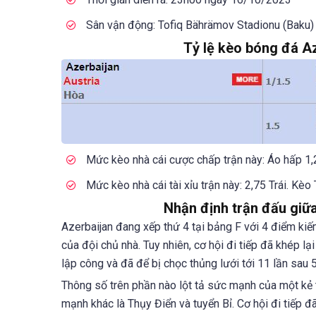
Sân vận động: Tofiq Bährämov Stadionu
(Baku)
Tỷ lệ kèo bóng đá A
Mức kèo nhà cái cược chấp trận này: Áo hấp 1,2
Mức kèo nhà cái tài xỉu trận này: 2,75 Trái. Kèo
Nhận định trận đấu giữ
Azerbaijan đang xếp thứ 4 tại bảng F với 4 điểm kiế
của đội chủ nhà. Tuy nhiên, cơ hội đi tiếp đã khép l
lập công và đã để bị chọc thủng lưới tới 11 lần sau 5
Thông số trên phần nào lột tả sức mạnh của một kẻ tí
mạnh khác là Thụy Điển và tuyển Bỉ. Cơ hội đi tiếp đ