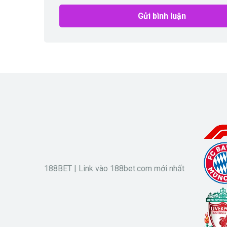
188BET | Link vào 188bet.com mới nhất