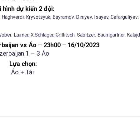
i hình dự kiến 2 đội:
ghverdi, Kryvotsyuk; Bayramov, Diniyev, Isayev, Cafarguliyev;
Wober; Laimer, X.Schlager, Grillitsch, Sabitzer; Baumgartner, Kalaj
rbaijan vs Áo – 23h00 – 16/10/2023
zerbaijan 1
– 3 Áo
Lựa chọn:
Áo + Tài