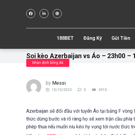
188BET
Đăng Ký
Gửi Tiền
Soi kèo Azerbaijan vs Áo – 23h00 –
Nhận định bóng đá
by
Messi
15/10/2023
0
3910
Azerbaijan sẽ đối đầu với tuyển Áo tại bảng F vòng
thức dừng bước và rõ ràng họ sẽ xem trận cầu phía t
phép thua nếu muốn níu kéo hy vọng tới nước Đức trê