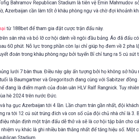
n Tofig Bahramov Republican Stadium là tiên vệ Emin Mahmudov s
gờ, Azerbaijan cần làm tốt ở khâu phòng ngự và chờ đợi khoảnh kh
oại
từ 188bet để tham gia đặt cược trận đấu này.
 trên sân nhà và bỏ lỡ cơ hội dành về ngôi đầu bảng. Áo đã đấu c
au 60 phút. Nỗ lực trong phần còn lại chỉ giúp họ đem về 2 pha 
yết đoán trong khâu phòng ngự bởi tuyển Bỉ chỉ tung ra 5 cú sút 
ủng lưới 7 bàn thua. Điều này gây ấn tượng bởi họ không sở hữu 
n tuổi là Baumgartner và Gregoritsch đang cùng với Sabitzer đồng
hể đang là điểm mạnh của đoàn uân HLV Ralf Rangnick. Tuy nhiên
 mùa hè 2024 trên nước Đức.
 và hạ gục Azerbaijan tới 4 lần. Lần chạm trán gần nhất, đội khác
ng ra tới 12 cú sút trúng đích và con số của đội chủ nhà chỉ là 3. 
 điệu nhận định một trận đấu dễ thở và sẽ là cơ hội tập bắn cho c
 nhiệm vụ khác là ghi nhiều bàn thắng nhất để tăng hiệu số. Một
ublican Stadium.