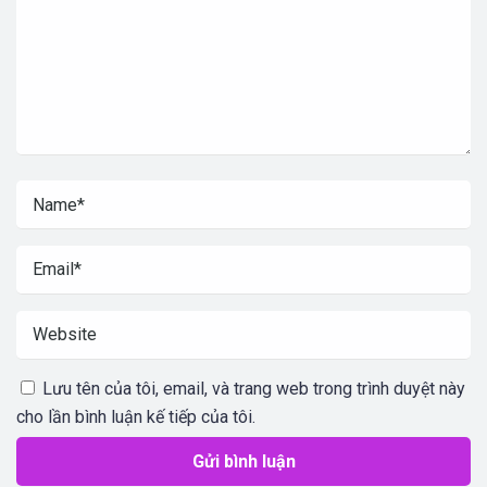
Lưu tên của tôi, email, và trang web trong trình duyệt này
cho lần bình luận kế tiếp của tôi.