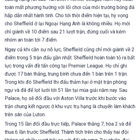
toàn mất phương hướng với lối chơi của môi trường bóng đá
hấp dẫn nhất hành tinh. Cho tới thời điểm hiện tại, hy vọng
cho Sheffield ở lại Ngoại Hạng Anh là không nhiều. Họ mới
chỉ giành về 10 điểm sau 21 lượt trận, đứng cuối và kém
nhóm an toàn tới 7 điểm.
Ngay cả khi cần sự nỗ lực, Sheffield cũng chỉ mới giành về 2
điểm trong 5 trận đấu gần nhất. Sheffield hoàn toàn tỏ ra bất
lực trong vấn đề tấn công tại Premier League. Họ chỉ ghi
được 17 bàn thắng, trung bình chưa đến 1 bàn trên 1 trận.
Trong khi đó Sheffield thi đấu thảm hại ở mặt trận phòng
ngự và đã để lọt lưới tới 51 lần tại mùa giải năm nay. Sau
Palace, họ sẽ đối đầu với Aston Villa trước khi bước vào
trận chung kết ngược ở khu vực trụ hạng là chuyến làm khách
trên sân của Luton.
Trong 15 lần đối đầu trực tiếp, Palace thắng 7, hòa 2 và để
thua 6 lần trước Sheffield. Thành tích trên cho thấy hai đội