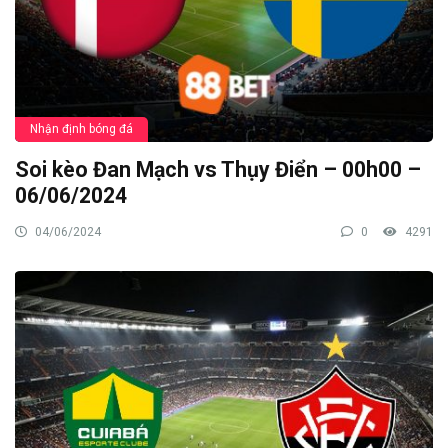
Nhận định bóng đá
Soi kèo Đan Mạch vs Thụy Điển – 00h00 –
06/06/2024
04/06/2024
0
4291