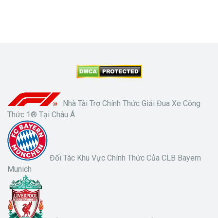
Nhà Tài Trợ Chính Thức Giải Đua Xe Công
Thức 1® Tại Châu Á
Đối Tác Khu Vực Chính Thức Của CLB Bayern
Munich