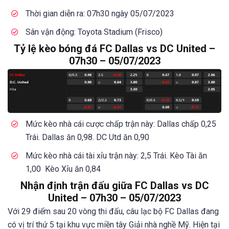
Thời gian diễn ra: 07h30 ngày 05/07/2023
Sân vận động: Toyota Stadium (Frisco)
Tỷ lệ kèo bóng đá FC Dallas vs DC United –
07h30 – 05/07/2023
Mức kèo nhà cái cược chấp trận này: Dallas chấp 0,25
Trái. Dallas ăn 0,98. DC Utd ăn 0,90
Mức kèo nhà cái tài xỉu trận này: 2,5 Trái. Kèo Tài ăn
1,00 Kèo Xỉu ăn 0,84
Nhận định trận đấu giữa FC Dallas vs DC
United – 07h30 – 05/07/2023
Với 29 điểm sau 20 vòng thi đấu, câu lạc bộ FC Dallas đang
có vị trí thứ 5 tại khu vực miền tây Giải nhà nghề Mỹ. Hiện tại