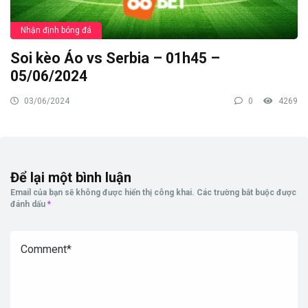
Nhận định bóng đá
Soi kèo Áo vs Serbia – 01h45 –
05/06/2024
03/06/2024
0
4269
Để lại một bình luận
Email của bạn sẽ không được hiển thị công khai.
Các trường bắt buộc được
đánh dấu
*