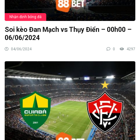
Nhận định bóng đá
Soi kèo Đan Mạch vs Thụy Điển – 00h00 –
06/06/2024
04/06/2024
0
4297