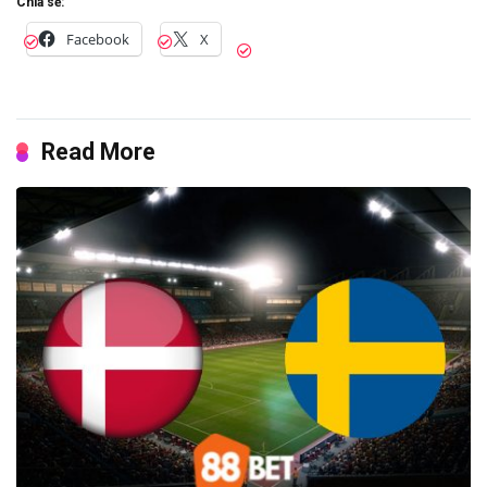
Chia sẻ:
Facebook
X
Read More