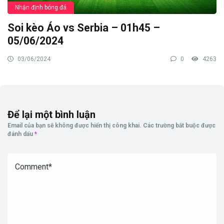
Nhận định bóng đá
Soi kèo Áo vs Serbia – 01h45 –
05/06/2024
03/06/2024
0
4263
Để lại một bình luận
Email của bạn sẽ không được hiển thị công khai.
Các trường bắt buộc được
đánh dấu
*