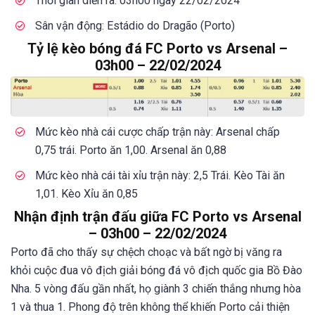
Thời gian diễn ra: 03h00 ngày 22/02/2024
Sân vận động: Estádio do Dragão
(Porto)
Tỷ lệ kèo bóng đá FC Porto vs Arsenal –
03h00 – 22/02/2024
Mức kèo nhà cái cược chấp trận này: Arsenal chấp
0,75 trái. Porto ăn 1,00. Arsenal ăn 0,88
Mức kèo nhà cái tài xỉu trận này: 2,5 Trái. Kèo Tài ăn
1,01. Kèo Xỉu ăn 0,85
Nhận định trận đấu giữa FC Porto vs Arsenal
– 03h00 – 22/02/2024
Porto đã cho thấy sự chệch choạc và bất ngờ bị văng ra
khỏi cuộc đua vô địch giải bóng đá vô địch quốc gia Bồ Đào
Nha. 5 vòng đấu gần nhất, họ giành 3 chiến thắng nhưng hòa
1 và thua 1. Phong độ trên không thể khiến Porto cải thiện