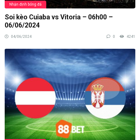
Nhận định bóng đá
Soi kèo Cuiaba vs Vitoria – 06h00 –
06/06/2024
04/06/2024
0
4241