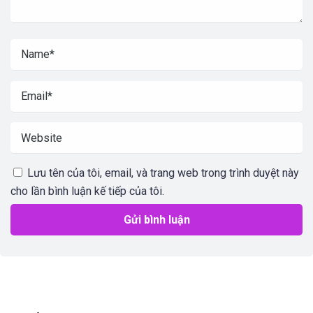
Lưu tên của tôi, email, và trang web trong trình duyệt này
cho lần bình luận kế tiếp của tôi.