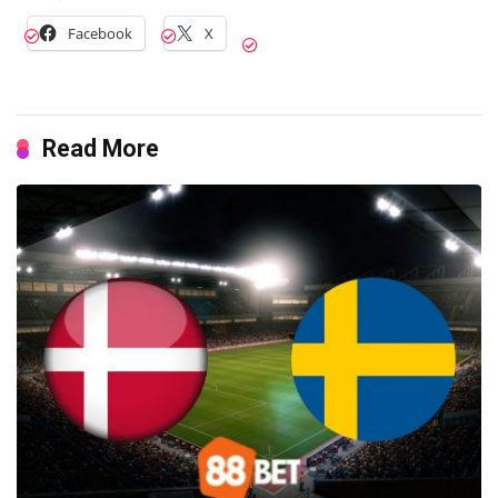
Facebook
X
Read More