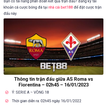
Bạn có tài năng phán đoán kết quả trận đấu? đăng ký tài
khoản cá cược bóng đá tại
nhà cái bet188
để đặt cược trận
đấu này.
Thông tin trận đấu giữa AS Roma vs
Fiorentina – 02h45 – 16/01/2023
Ý: SERIE A – VÒNG 18
Thời gian diễn ra: 02h45 ngày 16/01/2022