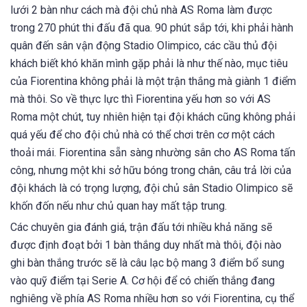
lưới 2 bàn như cách mà đội chủ nhà AS Roma làm được
trong 270 phút thi đấu đã qua. 90 phút sắp tới, khi phải hành
quân đến sân vận động Stadio Olimpico, các cầu thủ đội
khách biết khó khăn mình gặp phải là như thế nào, mục tiêu
của Fiorentina không phải là một trận thắng mà giành 1 điểm
mà thôi. So về thực lực thì Fiorentina yếu hơn so với AS
Roma một chút, tuy nhiên hiện tại đội khách cũng không phải
quá yếu để cho đội chủ nhà có thể chơi trên cơ một cách
thoải mái. Fiorentina sẵn sàng nhường sân cho AS Roma tấn
công, nhưng một khi sở hữu bóng trong chân, câu trả lời của
đội khách là có trọng lượng, đội chủ sân Stadio Olimpico sẽ
khốn đốn nếu như chủ quan hay mất tập trung.
Các chuyên gia đánh giá, trận đấu tới nhiều khả năng sẽ
được định đoạt bởi 1 bàn thắng duy nhất mà thôi, đội nào
ghi bàn thắng trước sẽ là câu lạc bộ mang 3 điểm bổ sung
vào quỹ điểm tại Serie A. Cơ hội để có chiến thắng đang
nghiêng về phía AS Roma nhiều hơn so với Fiorentina, cụ thể