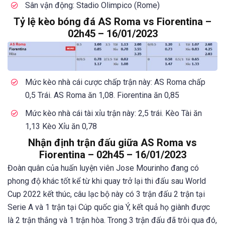
Sân vận động: Stadio Olimpico (Rome)
Tỷ lệ kèo bóng đá AS Roma vs Fiorentina –
02h45 – 16/01/2023
Mức kèo nhà cái cược chấp trận này: AS Roma chấp
0,5 Trái. AS Roma ăn 1,08. Fiorentina ăn 0,85
Mức kèo nhà cái tài xỉu trận này: 2,5 trái. Kèo Tài ăn
1,13 Kèo Xỉu ăn 0,78
Nhận định trận đấu giữa AS Roma vs
Fiorentina – 02h45 – 16/01/2023
Đoàn quân của huấn luyện viên Jose Mourinho đang có
phong độ khác tốt kể từ khi quay trở lại thi đấu sau World
Cup 2022 kết thúc, câu lạc bộ này có 3 trận đấu 2 trận tại
Serie A và 1 trận tại Cúp quốc gia Ý, kết quả họ giành được
là 2 trận thắng và 1 trận hòa. Trong 3 trận đấu đã trôi qua đó,