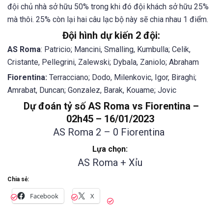
đội chủ nhà sở hữu 50% trong khi đó đội khách sở hữu 25%
mà thôi. 25% còn lại hai câu lạc bộ này sẽ chia nhau 1 điểm.
Đội hình dự kiến 2 đội:
AS Roma
: Patricio; Mancini, Smalling, Kumbulla; Celik,
Cristante, Pellegrini, Zalewski; Dybala, Zaniolo; Abraham
Fiorentina:
Terracciano; Dodo, Milenkovic, Igor, Biraghi;
Amrabat, Duncan; Gonzalez, Barak, Kouame; Jovic
Dự đoán tỷ số AS Roma vs Fiorentina –
02h45 – 16/01/2023
AS Roma 2 –
0 Fiorentina
Lựa chọn:
AS Roma + Xỉu
Chia sẻ:
Facebook
X