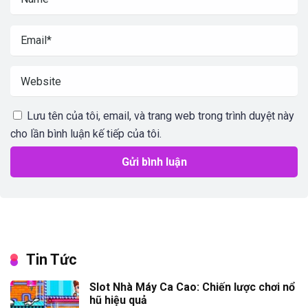
Lưu tên của tôi, email, và trang web trong trình duyệt này
cho lần bình luận kế tiếp của tôi.
Tin Tức
Slot Nhà Máy Ca Cao: Chiến lược chơi nổ
hũ hiệu quả