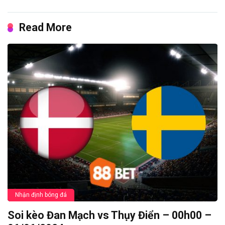
Read More
Nhận định bóng đá
Soi kèo Đan Mạch vs Thụy Điển – 00h00 –