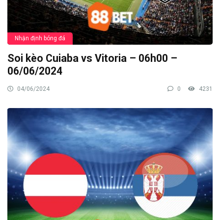
Nhận định bóng đá
Soi kèo Cuiaba vs Vitoria – 06h00 –
06/06/2024
04/06/2024
0
4231