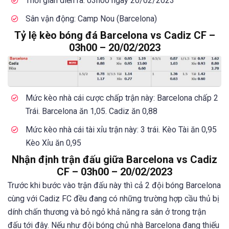
Thời gian diễn ra: 03h00 ngày 20/02/2023
Sân vận động: Camp Nou (Barcelona)
Tỷ lệ kèo bóng đá Barcelona vs Cadiz CF –
03h00 – 20/02/2023
Mức kèo nhà cái cược chấp trận này: Barcelona chấp 2
Trái. Barcelona ăn 1,05. Cadiz ăn 0,88
Mức kèo nhà cái tài xỉu trận này: 3 trái. Kèo Tài ăn 0,95
Kèo Xỉu ăn 0,95
Nhận định trận đấu giữa Barcelona vs Cadiz
CF – 03h00 – 20/02/2023
Trước khi bước vào trận đấu này thì cả 2 đội bóng Barcelona
cùng với Cadiz FC đều đang có những trường hợp cầu thủ bị
dính chấn thương và bỏ ngỏ khả năng ra sân ở trong trận
đấu tới đây. Nếu như đội bóng chủ nhà Barcelona đang thiếu