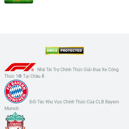
Nhà Tài Trợ Chính Thức Giải Đua Xe Công
Thức 1® Tại Châu Á
Đối Tác Khu Vực Chính Thức Của CLB Bayern
Munich