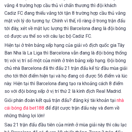
vắng 4 trường hợp cầu thủ vì chấn thương thì đội khách
Cadiz FC đang thiếu vắng tới tận 8 trường hợp cầu thủ vắng
mặt với lý do tương tự. Chính vì thế, rõ ràng ở trong trận đấu
tới đây, xét về mặt lực lượng thì Barcelona đang là đội bóng
có được ưu thế so với câu lạc bộ Cadiz FC.
Hiện tại ở trên bảng xếp hạng của giải vô địch quốc gia Tây
Ban Nha là La Liga thì Barcelona vẫn đang là đội bóng thống
trị với vị trí số một của mình ở trên bảng xếp hạng. Đội bóng
chủ nhà Barcelona đã thi đấu 21 trận đấu kể từ đầu mùa giải
cho tới thời điểm hiện tại và họ đang có được 56 điểm và lúc
này. Hiện tại thì Barcelona đang tạo ra khoảng cách 8 điểm
so với đội bóng xếp ở vị trí thứ 2 là kình địch Real Madrid.
Giỏi phán đoán kết quả trận đấu? đăng ký tài khoản tại
nhà
cái bóng đá bet188
để đặt cược trận đấu này và đem về
những thắng lợi lớn!
Sau 21 trận đấu đầu tiên của mình ở mùa giải này thì câu lạc