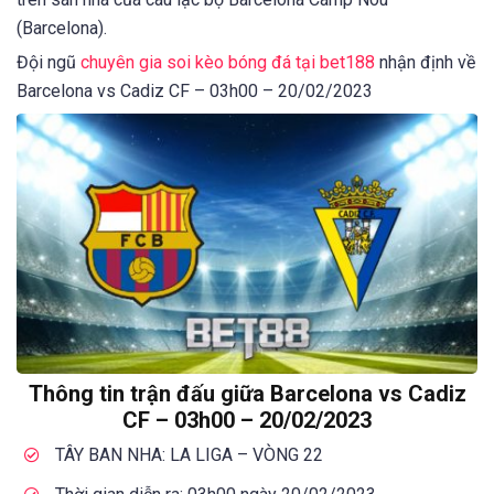
(Barcelona).
Đội ngũ
chuyên gia soi kèo bóng đá tại bet188
nhận định về
Barcelona vs Cadiz CF – 03h00 – 20/02/2023
Thông tin trận đấu giữa Barcelona vs Cadiz
CF – 03h00 – 20/02/2023
TÂY BAN NHA: LA LIGA – VÒNG 22