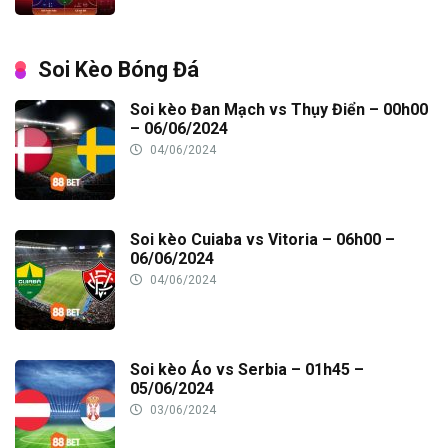
Soi Kèo Bóng Đá
Soi kèo Đan Mạch vs Thụy Điển – 00h00
– 06/06/2024
04/06/2024
Soi kèo Cuiaba vs Vitoria – 06h00 –
06/06/2024
04/06/2024
Soi kèo Áo vs Serbia – 01h45 –
05/06/2024
03/06/2024