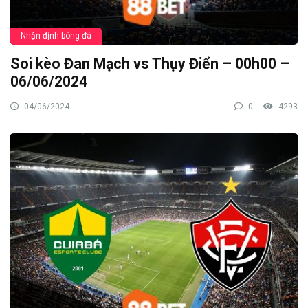
Nhận định bóng đá
Soi kèo Đan Mạch vs Thụy Điển – 00h00 –
06/06/2024
04/06/2024
0
4293