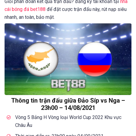
Giỏi phán đoán kết quả trận đấu? đăng ký tài khoản tại
nhà
cái bóng đá bet188
để đặt cược trận đấu này, rút nạp siêu
nhanh, an toàn, bảo mật.
Thông tin trận đấu giữa Đảo Síp vs Nga –
23h00 – 14/08/2021
Vòng 5 Bảng H Vòng loại World Cup 2022 Khu vực
Châu Âu