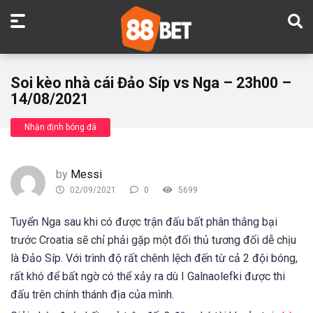
Soi kèo nhà cái Đảo Síp vs Nga – 23h00 –
14/08/2021
Nhận định bóng đá
by
Messi
02/09/2021
0
5699
Tuyển Nga sau khi có được trận đấu bất phân thắng bại
trước Croatia sẽ chỉ phải gặp một đối thủ tương đối dễ chịu
là Đảo Síp. Với trình độ rất chênh lệch đến từ cả 2 đội bóng,
rất khó để bất ngờ có thể xảy ra dù I Galnaolefki được thi
đấu trên chính thánh địa của mình.