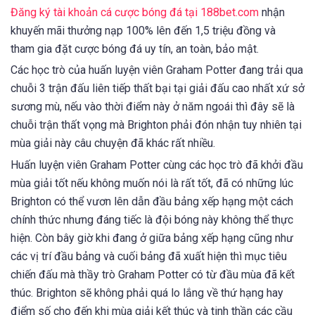
Đăng ký tài khoản cá cược bóng đá tại 188bet.com
nhận
khuyến mãi thưởng nạp 100% lên đến 1,5 triệu đồng và
tham gia đặt cược bóng đá uy tín, an toàn, bảo mật.
Các học trò của huấn luyện viên Graham Potter đang trải qua
chuỗi 3 trận đấu liên tiếp thất bại tại giải đấu cao nhất xứ sở
sương mù, nếu vào thời điểm này ở năm ngoái thì đây sẽ là
chuỗi trận thất vọng mà Brighton phải đón nhận tuy nhiên tại
mùa giải này câu chuyện đã khác rất nhiều.
Huấn luyện viên Graham Potter cùng các học trò đã khởi đầu
mùa giải tốt nếu không muốn nói là rất tốt, đã có những lúc
Brighton có thể vươn lên dẫn đầu bảng xếp hạng một cách
chính thức nhưng đáng tiếc là đội bóng này không thể thực
hiện. Còn bây giờ khi đang ở giữa bảng xếp hạng cũng như
các vị trí đầu bảng và cuối bảng đã xuất hiện thì mục tiêu
chiến đấu mà thầy trò Graham Potter có từ đầu mùa đã kết
thúc. Brighton sẽ không phải quá lo lắng về thứ hạng hay
điểm số cho đến khi mùa giải kết thúc và tinh thần các cầu