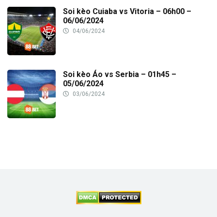
Soi kèo Cuiaba vs Vitoria – 06h00 –
06/06/2024
04/06/2024
Soi kèo Áo vs Serbia – 01h45 –
05/06/2024
03/06/2024