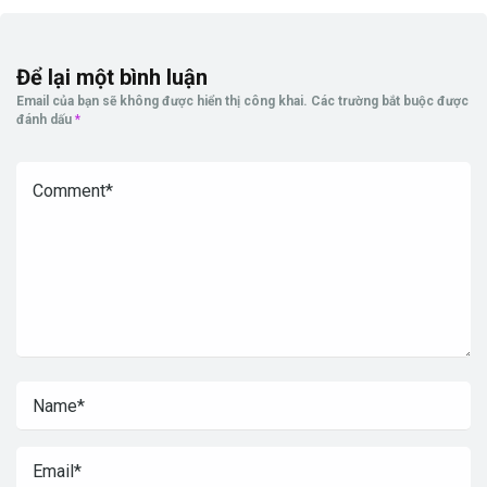
Để lại một bình luận
Email của bạn sẽ không được hiển thị công khai.
Các trường bắt buộc được
đánh dấu
*