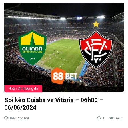
Nhận định bóng đá
Soi kèo Cuiaba vs Vitoria – 06h00 –
06/06/2024
04/06/2024
0
4233