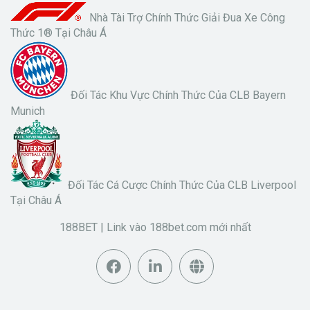
Nhà Tài Trợ Chính Thức Giải Đua Xe Công
Thức 1® Tại Châu Á
Đối Tác Khu Vực Chính Thức Của CLB Bayern
Munich
Đối Tác Cá Cược Chính Thức Của CLB Liverpool
Tại Châu Á
188BET | Link vào 188bet.com mới nhất