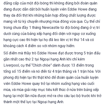
đẳng cấp của một đội bóng thì không đúng bởi đoàn quân
đang được dẫn dắt bởi huấn luyện viên Eddie Howe đang
thay da đổi thịt khi những bản hợp đồng chất lượng được
mang về từ kỳ chuyển nhượng mùa đông vừa qua. Cụ thể chỉ
trong chưa đầy 1 tháng Newcastle từ đội bóng đang ở vị trí
dưới cùng của bảng xếp hạng đối diện với nguy cơ xuống
hạng cực cao thì hiện tại họ đã leo lên vị trí thứ 14 và có
khoảng cách 4 điểm so với nhóm nguy hiểm.
Số điểm mà thầy trò Eddie Howe đạt được trong 5 trận đấu
gần nhất cao thứ 2 tại Ngoại hạng Anh khi chỉ kém
Liverpool, cụ thể “Chích chòe” dành được 13 điểm trong
tổng số 15 điểm và nó đến từ 4 trận thắng và 1 trận hòa. Với
phong độ hiện tại thì thật khó để đoàn quân của huấn luyện
viên Eddie Howe quay trở lại nhóm xuống hạng vào cuối
mùa, và mùa giải này mục tiêu kết thúc ở nửa trên bảng xếp
hạng lại một lần nữa được mở ra cho câu lạc bộ trước khi trở
thành một thế lực tại Ngoại hạng Anh.