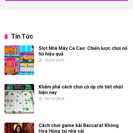
Tin Tức
Slot Nhà Máy Ca Cao: Chiến lược chơi nổ
hũ hiệu quả
25/03/2025
Khám phá cách chơi cờ úp chi tiết nhất
hiện nay
29/10/2024
Cách chơi game bài Baccarat Không
Hoa Hồng tại nhà cái