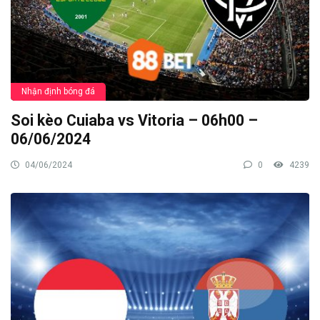
Nhận định bóng đá
Soi kèo Cuiaba vs Vitoria – 06h00 –
06/06/2024
04/06/2024
0
4239