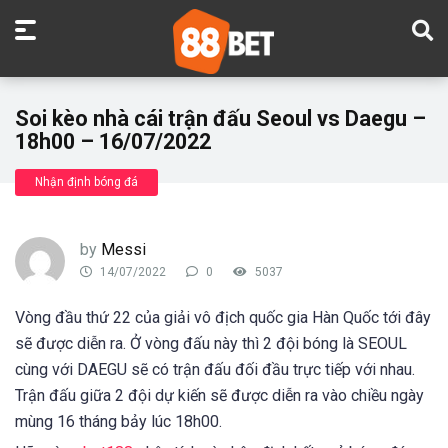
Soi kèo nhà cái trận đấu Seoul vs Daegu –
18h00 – 16/07/2022
Nhận định bóng đá
by
Messi
14/07/2022
0
5037
Vòng đầu thứ 22 của giải vô địch quốc gia Hàn Quốc tới đây
sẽ được diễn ra. Ở vòng đấu này thì 2 đội bóng là SEOUL
cùng với DAEGU sẽ có trận đấu đối đầu trực tiếp với nhau.
Trận đấu giữa 2 đội dự kiến sẽ được diễn ra vào chiều ngày
mùng 16 tháng bảy lúc 18h00.