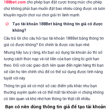
188bet.com
cho phép bạn đặt cược trong mức cho phép
chứ không phải bạn muốn đặt bao nhiêu cũng được và luôn
khuyên người chơi vui chơi giải trí lành mạnh.
Tạo tài khoản 188Bet bằng thông tin giả có được
không?
Câu trả lời cho câu hỏi tạo tài khoản 188Bet bằng thông tin
giả có được không? Đó chính là được các bạn nhé.
Nhưng hãy lưu ý rằng, khi bạn sử dụng tài khoản ảo thì số
lượng cách thức nạp và rút tiền của bạn cũng bị giới hạn
theo. Đối với các giao dịch liên quan đến ngân hàng thì bạn
sẽ cần họ tên chính chủ để có thể sử dụng được tính năng
tuyệt vời này.
Thông tin giả sẽ có một số các điểm yếu khác như bạn
thường xuyên quên và có thể mất tài khoản vì chúng không
có liên quan và khó nhớ hơn thông tin thật rất nhiều.
Bạn có nên dùng thông tin giả để tạo tài khoản