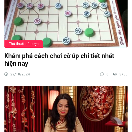
Thủ thuật cá cược
Khám phá cách chơi cờ úp chi tiết nhất
hiện nay
29/10/2024
0
3788