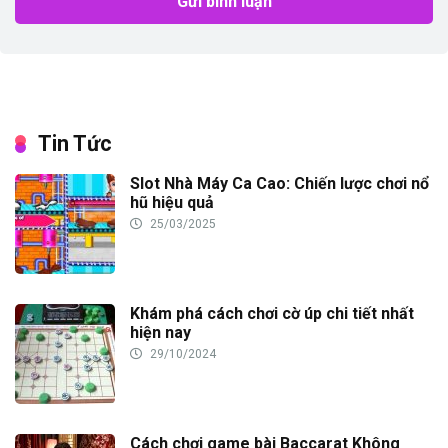
Tin Tức
Slot Nhà Máy Ca Cao: Chiến lược chơi nổ
hũ hiệu quả
25/03/2025
Khám phá cách chơi cờ úp chi tiết nhất
hiện nay
29/10/2024
Cách chơi game bài Baccarat Không