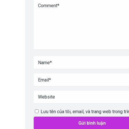
Lưu tên của tôi, email, và trang web trong trì