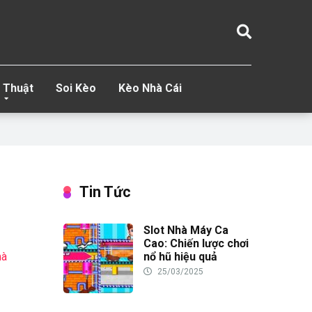
 Thuật
Soi Kèo
Kèo Nhà Cái
Tin Tức
Slot Nhà Máy Ca
Cao: Chiến lược chơi
mà
nổ hũ hiệu quả
25/03/2025