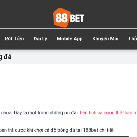
Rút Tiền
Đại Lý
Mobile App
Khuyến Mãi
Thủ
g đá
 chưa. Đây là một trong những ưu đãi,
tiện tích cá cược thể thao 
hoàn trả cược khi chơi cá độ bóng đá tại 188bet chi tiết.