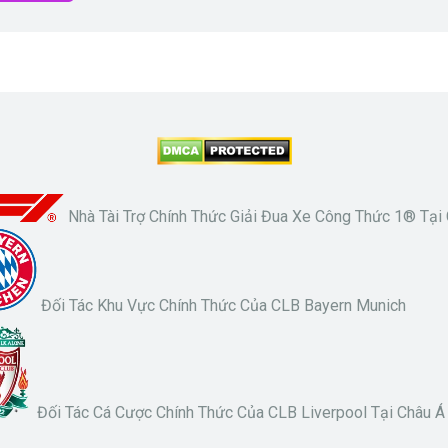
Nhà Tài Trợ Chính Thức Giải Đua Xe Công Thức 1® Tại
Đối Tác Khu Vực Chính Thức Của CLB Bayern Munich
Đối Tác Cá Cược Chính Thức Của CLB Liverpool Tại Châu Á