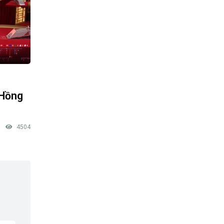
 Hồng
4504