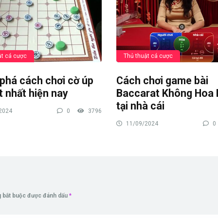
ật cá cược
Thủ thuật cá cược
phá cách chơi cờ úp
Cách chơi game bài
ết nhất hiện nay
Baccarat Không Hoa
tại nhà cái
2024
0
3796
11/09/2024
0
g bắt buộc được đánh dấu
*