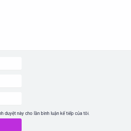
nh duyệt này cho lần bình luận kế tiếp của tôi.