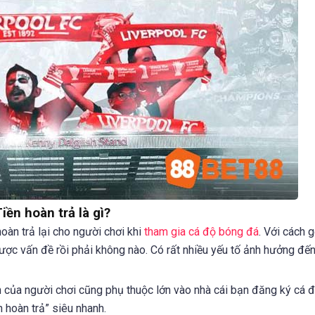
iền hoàn trả là gì?
hoàn trả lại cho người chơi khi
tham gia cá độ bóng đá
. Với cách g
ược vấn đề rồi phải không nào. Có rất nhiều yếu tố ảnh hưởng đế
ản của người chơi cũng phụ thuộc lớn vào nhà cái bạn đăng ký cá 
n hoàn trả” siêu nhanh.